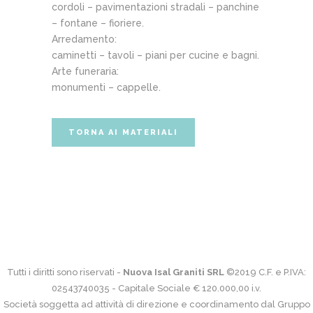
cordoli – pavimentazioni stradali – panchine
– fontane – fioriere.
Arredamento:
caminetti – tavoli – piani per cucine e bagni.
Arte funeraria:
monumenti – cappelle.
TORNA AI MATERIALI
Tutti i diritti sono riservati -
Nuova Isal Graniti SRL
©2019 C.F. e P.IVA:
02543740035 - Capitale Sociale € 120.000,00 i.v.
Società soggetta ad attività di direzione e coordinamento dal Gruppo