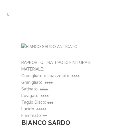
RAPPORTO TRA TIPO DI FINITURA E
MATERIALE:
Granigliato e spazzolato: ♠♠♠♠
Granigliato: ♠♠♠♠
Satinato: ♠♠♠♠
Levigato: ♠♠♠♠
Taglio Disco: ♠♠♠
Lucido: ♠♠♠♠♠
Fiammato: ♠♠
BIANCO SARDO